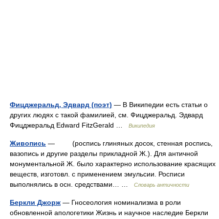
Фицджеральд, Эдвард (поэт)
— В Википедии есть статьи о
других людях с такой фамилией, см. Фицджеральд. Эдвард
Фицджеральд Edward FitzGerald …
Википедия
Живопись
— (роспись глиняных досок, стенная роспись,
вазопись и другие разделы прикладной Ж.). Для античной
монументальной Ж. было характерно использование красящих
веществ, изготовл. с применением эмульсии. Росписи
выполнялись в осн. средствами… …
Словарь античности
Беркли Джорж
— Гносеология номинализма в роли
обновленной апологетики Жизнь и научное наследие Беркли