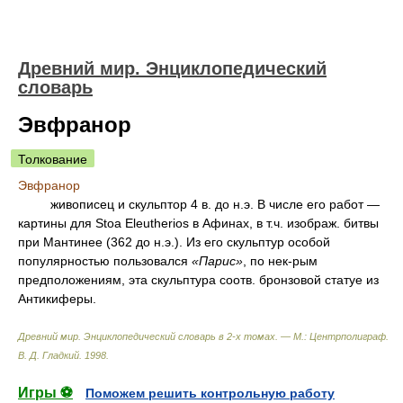
Древний мир. Энциклопедический
словарь
Эвфранор
Толкование
Эвфранор
живописец и скульптор 4 в. до н.э. В числе его работ —
картины для Stoa Eleutherios в Афинах, в т.ч. изображ. битвы
при Мантинее (362 до н.э.). Из его скульптур особой
популярностью пользовался
«Парис»
, по нек-рым
предположениям, эта скульптура соотв. бронзовой статуе из
Антикиферы.
Древний мир. Энциклопедический словарь в 2-х томах. — М.: Центрполиграф
.
В. Д. Гладкий
.
1998
.
Игры ⚽
Поможем решить контрольную работу