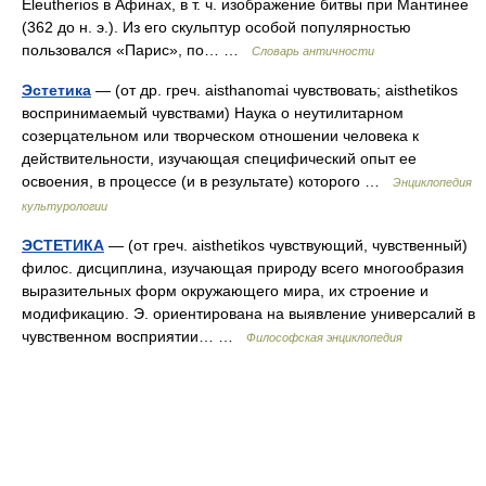
Eleutherios в Афинах, в т. ч. изображение битвы при Мантинее
(362 до н. э.). Из его скульптур особой популярностью
пользовался «Парис», по… …
Словарь античности
Эстетика
— (от др. греч. aisthanomai чувствовать; aisthetikos
воспринимаемый чувствами) Наука о неутилитарном
созерцательном или творческом отношении человека к
действительности, изучающая специфический опыт ее
освоения, в процессе (и в результате) которого …
Энциклопедия
культурологии
ЭСТЕТИКА
— (от греч. aisthetikos чувствующий, чувственный)
филос. дисциплина, изучающая природу всего многообразия
выразительных форм окружающего мира, их строение и
модификацию. Э. ориентирована на выявление универсалий в
чувственном восприятии… …
Философская энциклопедия